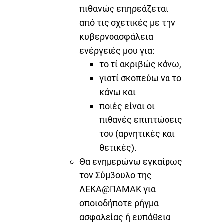
πιθανώς επηρεάζεται
από τις σχετικές με την
κυβερνοασφάλεια
ενέργειές μου για:
το τί ακριβώς κάνω,
γιατί σκοπεύω να το
κάνω και
ποιές είναι οι
πιθανές επιπτώσεις
του (αρνητικές και
θετικές).
Θα ενημερώνω εγκαίρως
τον Σύμβουλο της
ΛΕΚΑ@ΠΑΜΑΚ για
οποιοδήποτε ρήγμα
ασφαλείας ή ευπάθεια